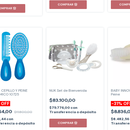
COMP
A CEPILLO Y PEINE
NUK Set de Bienvenida
BABY INNOV
MICO 10725
Peine
$83.100,00
%
OFF
-
31
%
OF
$79.776,00
con
64,00
$8.836,
$11.800,00
Transferencia o depósito
5,44
con
$8.482,56
erencia o depósito
Transfere