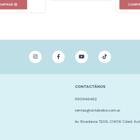
CONTACTÁNOS
1130946462
ventas@ontabebe.com.ar
Av. Rivadavia 7209, C1406 Cdad. Au