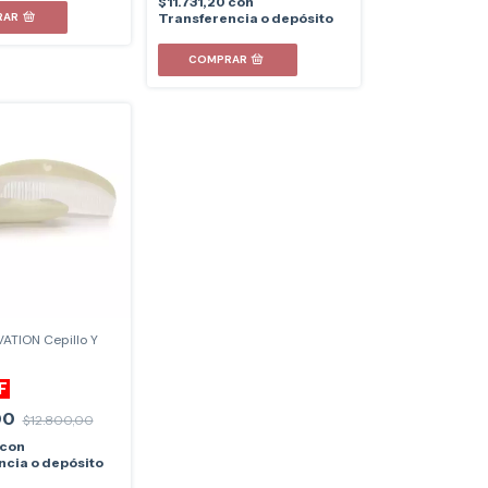
$11.731,20
con
RAR
Transferencia o depósito
ATION Cepillo Y
F
00
$12.800,00
con
ncia o depósito