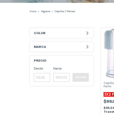
Inicio
>
Higiene
>
Cepillos Y Peines
COLOR
MARCA
PRECIO
Desde
Hasta
APLICAR
Cepill
Farlin
3X2 
$99.
$95.0
Transf