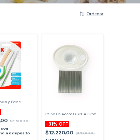
Ordenar
illo y Peine
F
Peine De Acero DISPITA 11755
,00
$21.500,00
-
31
%
OFF
0
con
$12.220,00
ncia o depósito
$17.600,00