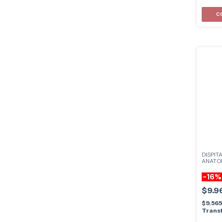
DISPIT
ANATO
-
16
$9.9
$9.56
Transf