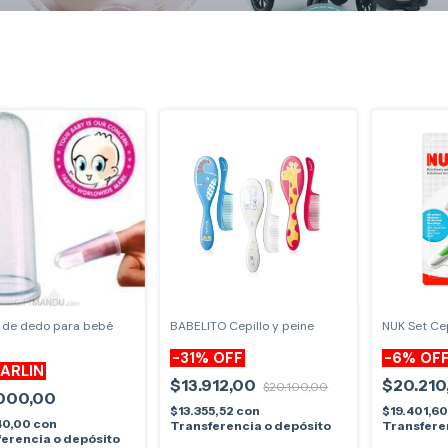
o de dedo para bebé
BABELITO Cepillo y peine
NUK Set Cep
-
31
%
OFF
-
6
%
OF
FARLIN
$13.912,00
$20.210
$20.100,00
000,00
$13.355,52
con
$19.401,6
40,00
con
Transferencia o depósito
Transfere
erencia o depósito