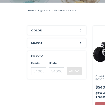
Inicio
>
Jugueteria
>
Vehiculos a bateria
COLOR
MARCA
PRECIO
Desde
Hasta
APLICAR
Cuatri
B01003
$540
$518.
Transf