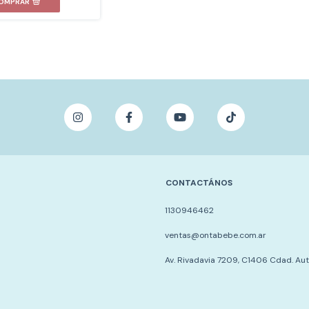
OMPRAR
CONTACTÁNOS
1130946462
ventas@ontabebe.com.ar
Av. Rivadavia 7209, C1406 Cdad. Au