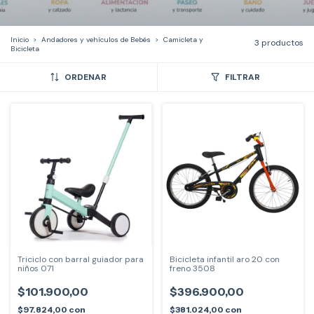
Inicio
>
Andadores y vehículos de Bebés
>
Camicleta y
3 productos
Bicicleta
ORDENAR
FILTRAR
Triciclo con barral guiador para
Bicicleta infantil aro 20 con
niños 071
freno 3508
$101.900,00
$396.900,00
$97.824,00
con
$381.024,00
con