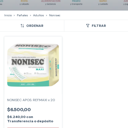
Inicio
>
Pañales
>
Adultos
>
Nonisec
ORDENAR
FILTRAR
NONISEC APOS. REF.MAXI x 20
$6.500,00
$6.240,00
con
Transferencia o depósito