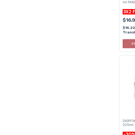
ml FAR
3X2 
$16.
$16.2
Transf
DISPIT
225ml 
-
30