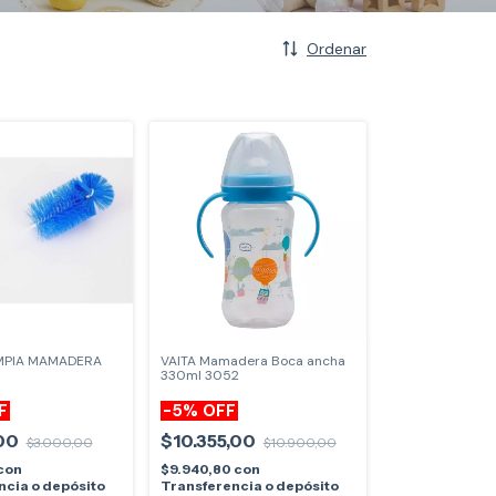
Ordenar
IMPIA MAMADERA
VAITA Mamadera Boca ancha
330ml 3052
F
-
5
%
OFF
,00
$10.355,00
$3.000,00
$10.900,00
con
$9.940,80
con
ncia o depósito
Transferencia o depósito