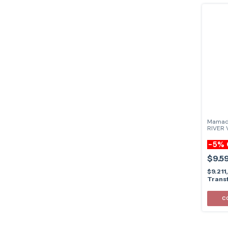
Mamad
RIVER 
-
5
%
$9.5
$9.211
Transf