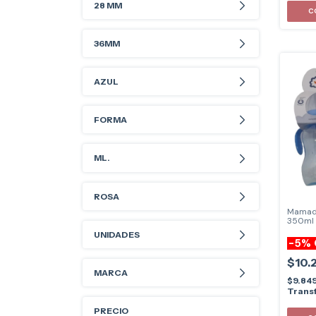
28 MM
C
36MM
AZUL
FORMA
ML.
ROSA
Mamade
350ml
UNIDADES
-
5
%
$10.
MARCA
$9.84
Transf
PRECIO