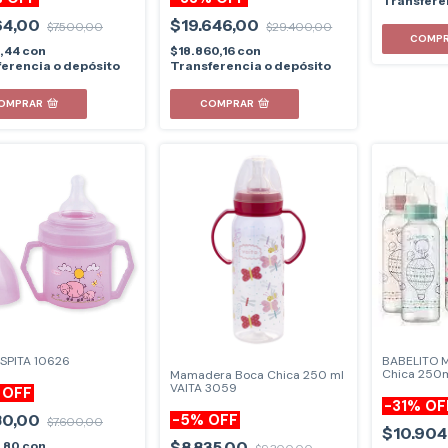
Transfere
64,00
$19.646,00
$7.500,00
$29.400,00
3,44
con
$18.860,16
con
erencia o depósito
Transferencia o depósito
OMPRAR
COMPRAR
ISPITA 10626
BABELITO 
Chica 250m
Mamadera Boca Chica 250 ml
VAITA 3059
%
OFF
-
31
%
OF
80,00
-
5
%
OFF
$7.600,00
$10.904
$8.835,00
6,80
con