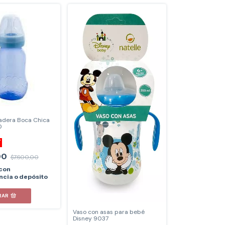
dera Boca Chica
0
F
00
$7.600,00
con
ncia o depósito
RAR
Vaso con asas para bebé
Disney 9037