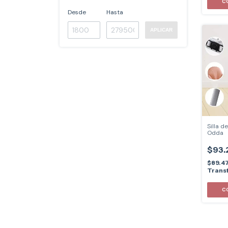
Desde
Hasta
APLICAR
Silla 
Odda
$93.
$89.4
Transf