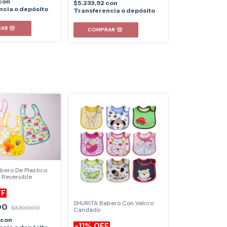
con
$5.233,92
con
ncia o depósito
Transferencia o depósito
bero De Plastico
o Reversible
FF
SHURITA Babero Con Velcro
00
$3.300,00
Candado
con
-
11
%
OFF