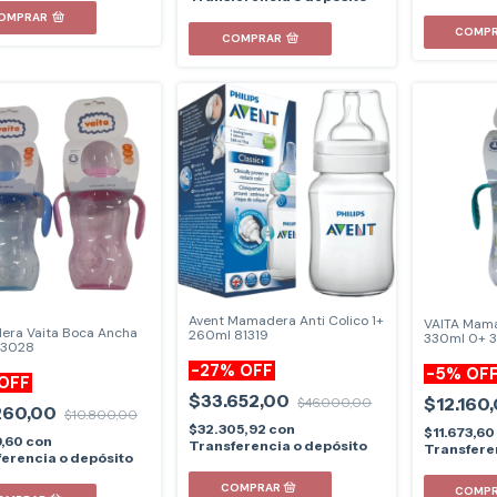
OMPRAR
COMPRAR
Avent Mamadera Anti Colico 1+
VAITA Mam
ra Vaita Boca Ancha
260ml 81319
330ml 0+ 
 3028
-
27
%
OFF
-
5
%
OF
OFF
$33.652,00
$12.160
$46.000,00
260,00
$10.800,00
$32.305,92
con
$11.673,60
9,60
con
Transferencia o depósito
Transfere
erencia o depósito