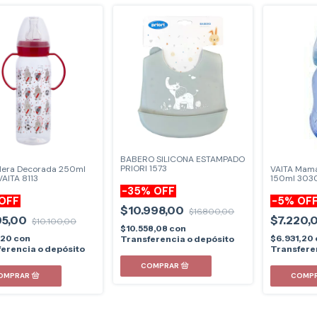
BABERO SILICONA ESTAMPADO
PRIORI 1573
VAITA Mama
era Decorada 250ml
150ml 303
VAITA 8113
-
35
%
OFF
-
5
%
OF
OFF
$10.998,00
$16.800,00
$7.220,
95,00
$10.100,00
$10.558,08
con
$6.931,20
,20
con
Transferencia o depósito
Transfere
erencia o depósito
COMP