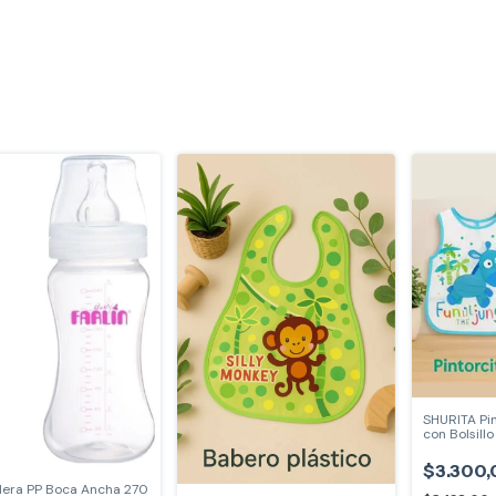
SHURITA Pin
con Bolsill
$3.300,
ra PP Boca Ancha 270