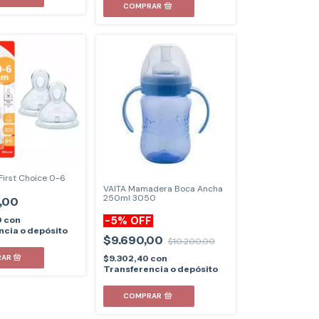
First Choice 0-6
VAITA Mamadera Boca Ancha
250ml 3050
,00
-
5
%
OFF
0
con
ncia o depósito
$9.690,00
$10.200,00
$9.302,40
con
Transferencia o depósito