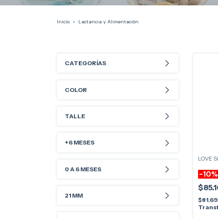
Inicio
>
Lactancia y Alimentación
CATEGORÍAS
COLOR
TALLE
+6 MESES
LOVE S
0 A 6 MESES
-
10
$85.
21 MM
$81.6
Transf