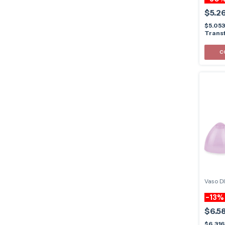
$5.2
$5.05
Transf
C
Vaso D
-
13
$6.5
$6.31