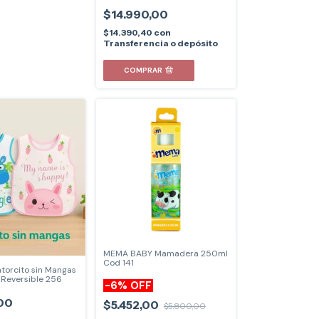
$14.990,00
$14.390,40
con
Transferencia o depósito
COMPRAR
MEMA BABY Mamadera 250ml
Cod 141
torcito sin Mangas
o Reversible 256
-
6
%
OFF
00
$5.452,00
$5.800,00