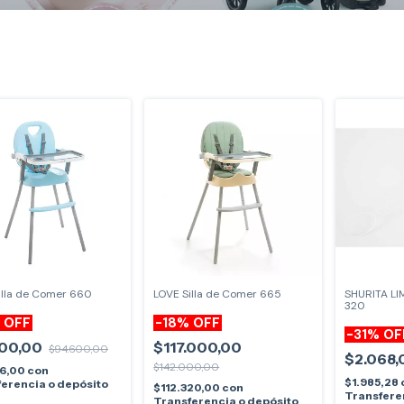
illa de Comer 660
LOVE Silla de Comer 665
SHURITA L
320
%
OFF
-
18
%
OFF
-
31
%
OF
100,00
$117.000,00
$94.600,00
$2.068
$142.000,00
96,00
con
$1.985,28
erencia o depósito
$112.320,00
con
Transfere
Transferencia o depósito