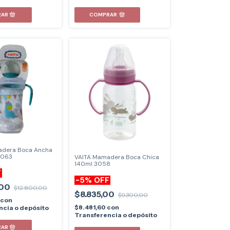
COMPRAR
adera Boca Ancha
3063
VAITA Mamadera Boca Chica
140ml 3058
F
-
5
%
OFF
,00
$12.800,00
$8.835,00
$9.300,00
con
$8.481,60
con
ncia o depósito
Transferencia o depósito