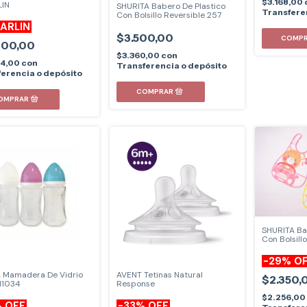
$3.168,00
LIN
SHURITA Babero De Plastico
Transfere
Con Bolsillo Reversible 257
FARLIN
$3.500,00
900,00
$3.360,00
con
24,00
con
Transferencia o depósito
erencia o depósito
SHURITA Ba
Con Bolsill
-
29
%
O
A Mamadera De Vidrio
AVENT Tetinas Natural
$2.350,
11034
Response
$2.256,00
%
OFF
-
33
%
OFF