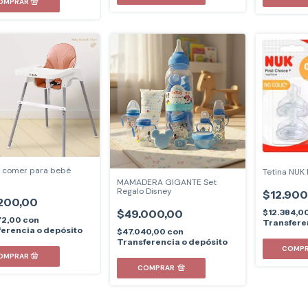
de comer para bebé
Tetina NUK 
MAMADERA GIGANTE Set
Regalo Disney
$12.900
200,00
$12.384,0
$49.000,00
72,00
con
Transfere
erencia o depósito
$47.040,00
con
Transferencia o depósito
COMPRAR